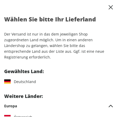
0
Warenkorb
Shop durchsuchen
MENÜ
Wählen Sie bitte Ihr Lieferland
Startseite
Einzelhefte
Automobile
sport auto
sport auto ePaper 12/2021
Der Versand ist nur in das dem jeweiligen Shop
zugeordneten Land möglich. Um in einen anderen
LESEPROBE
Ländershop zu gelangen, wählen Sie bitte das
entsprechende Land aus der Liste aus. Ggf. ist eine neue
Registrierung erforderlich.
Gewähltes Land:
Deutschland
Weitere Länder:
Europa