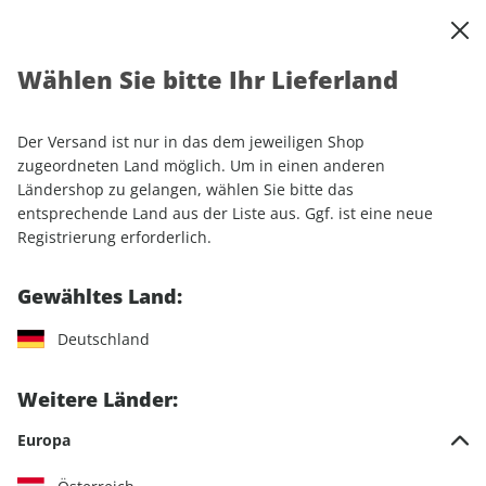
0
Warenkorb
Shop durchsuchen
MENÜ
Wählen Sie bitte Ihr Lieferland
Startseite
Einzelhefte
Automobile
sport auto
sport auto ePaper 08/2021
Der Versand ist nur in das dem jeweiligen Shop
zugeordneten Land möglich. Um in einen anderen
LESEPROBE
Ländershop zu gelangen, wählen Sie bitte das
entsprechende Land aus der Liste aus. Ggf. ist eine neue
Registrierung erforderlich.
Gewähltes Land:
Deutschland
Weitere Länder:
Europa