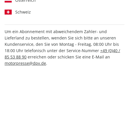
Österreich
Schweiz
Um ein Abonnement mit abweichendem Zahler- und
Lieferland zu bestellen, wenden Sie sich bitte an unseren
sport auto ePaper 08/2021
Kundenservice, den Sie von Montag - Freitag, 08:00 Uhr bis
18:00 Uhr telefonisch unter der Service-Nummer
+49 (0)40 /
Direkt verfügbar
85 53 88 90
erreichen oder schicken Sie eine E-Mail an
motorpresse@dpv.de
.
3,99 €
inkl. MwSt.
Zur Kasse