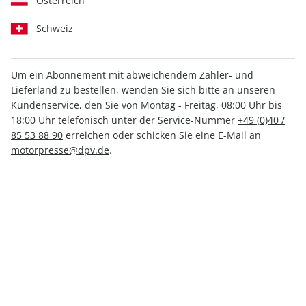
Österreich
Schweiz
Um ein Abonnement mit abweichendem Zahler- und
Lieferland zu bestellen, wenden Sie sich bitte an unseren
sport auto ePaper 06/2024
Kundenservice, den Sie von Montag - Freitag, 08:00 Uhr bis
18:00 Uhr telefonisch unter der Service-Nummer
+49 (0)40 /
Direkt verfügbar
85 53 88 90
erreichen oder schicken Sie eine E-Mail an
motorpresse@dpv.de
.
4,49 €
inkl. MwSt.
Zur Kasse