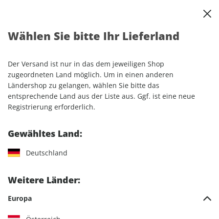
0
Warenkorb
Shop durchsuchen
MENÜ
Wählen Sie bitte Ihr Lieferland
Startseite
Einzelhefte
Automobile
sport auto
sport auto ePaper 06/2024
Der Versand ist nur in das dem jeweiligen Shop
zugeordneten Land möglich. Um in einen anderen
LESEPROBE
Ländershop zu gelangen, wählen Sie bitte das
entsprechende Land aus der Liste aus. Ggf. ist eine neue
Registrierung erforderlich.
Gewähltes Land:
Deutschland
Weitere Länder:
Europa