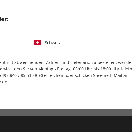
d
tgart GmbH & Co. KG
er:
Schweiz
IHRE ABO-VORTEILE
t mit abweichendem Zahler- und Lieferland zu bestellen, wenden 
vice, den Sie von Montag - Freitag, 08:00 Uhr bis 18:00 Uhr telef
+49 (0)40 / 85 53 88 90
erreichen oder schicken Sie eine E-Mail an
.de
.
Versandkostenfrei
Wunschprämie
en
Lieferung frei Haus
Geschenk inklusive