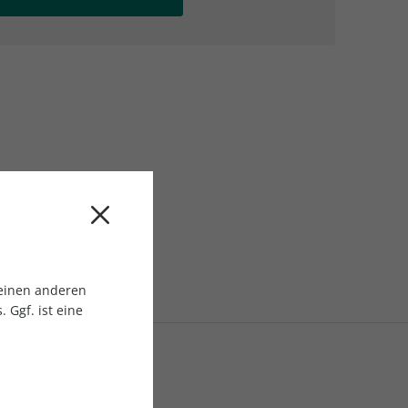
AC Reisemagazin
AC Reisemagazin
 einen anderen
 Ggf. ist eine