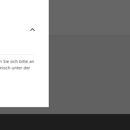
Sie sich bitte an
onisch unter der
E-Paper Ausgaben
Als App oder E-Paper
verfügbar