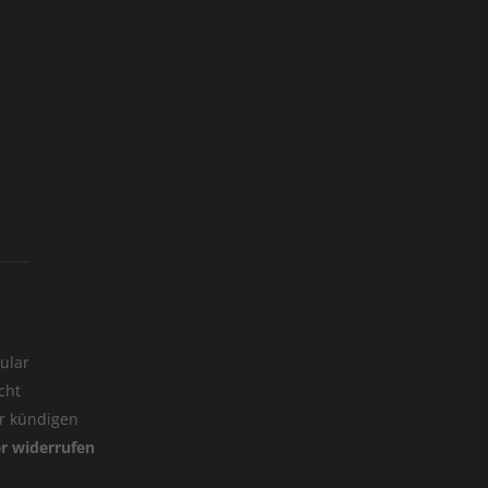
ular
cht
er kündigen
er widerrufen