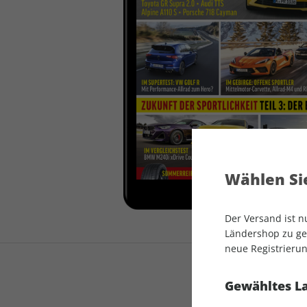
auto motor und sport
auto motor und sport
EDITION
autokauf
auto motor und sport
autokauf
Wählen Sie
Der Versand ist 
Ländershop zu gel
neue Registrierun
Gewähltes L