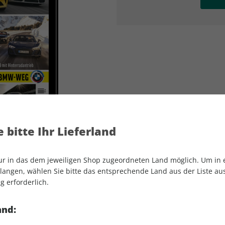
AD
AD
 bitte Ihr Lieferland
nur in das dem jeweiligen Shop zugeordneten Land möglich. Um in
angen, wählen Sie bitte das entsprechende Land aus der Liste aus.
g erforderlich.
sport auto ePaper 04/2022
and: