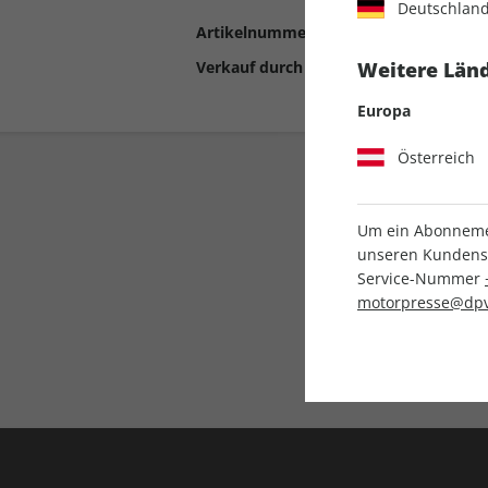
Deutschlan
Artikelnummer
2191015
Verkauf durch
Motor Presse Stut
Weitere Länd
Europa
Österreich
Um ein Abonnemen
unseren Kundenser
Service-Nummer
motorpresse@dpv
Liefergarantie
Keine Ausgabe verpass