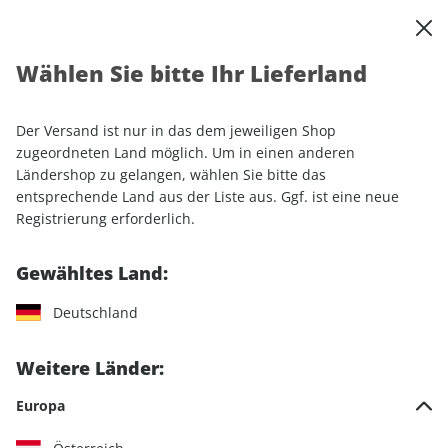
0
Warenkorb
Shop durchsuchen
MENÜ
Wählen Sie bitte Ihr Lieferland
Startseite
Einzelhefte
Automobile
MOTORSPORT aktuell ePaper 51/2021
Der Versand ist nur in das dem jeweiligen Shop
zugeordneten Land möglich. Um in einen anderen
LESEPROBE
Ländershop zu gelangen, wählen Sie bitte das
entsprechende Land aus der Liste aus. Ggf. ist eine neue
Registrierung erforderlich.
Gewähltes Land:
Deutschland
Weitere Länder:
Europa