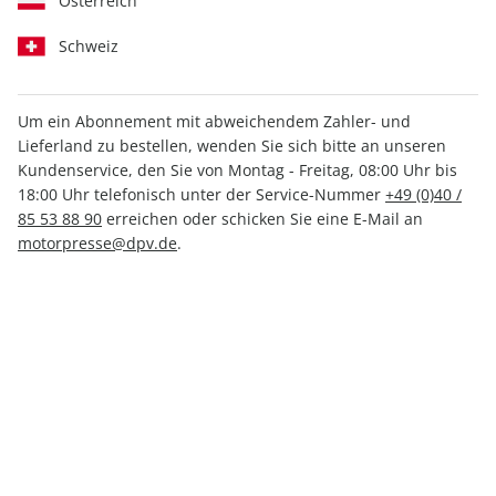
Österreich
Schweiz
Um ein Abonnement mit abweichendem Zahler- und
Lieferland zu bestellen, wenden Sie sich bitte an unseren
MOTORSPORT aktuell ePaper
Kundenservice, den Sie von Montag - Freitag, 08:00 Uhr bis
51/2021
18:00 Uhr telefonisch unter der Service-Nummer
+49 (0)40 /
85 53 88 90
erreichen oder schicken Sie eine E-Mail an
motorpresse@dpv.de
.
Direkt verfügbar
1,99 €
inkl. MwSt.
Zur Kasse