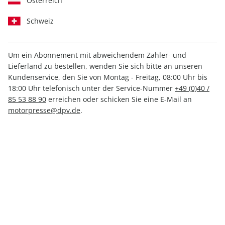
Österreich
Schweiz
Um ein Abonnement mit abweichendem Zahler- und
Lieferland zu bestellen, wenden Sie sich bitte an unseren
MOTORSPORT aktuell ePaper
Kundenservice, den Sie von Montag - Freitag, 08:00 Uhr bis
50/2023
18:00 Uhr telefonisch unter der Service-Nummer
+49 (0)40 /
85 53 88 90
erreichen oder schicken Sie eine E-Mail an
motorpresse@dpv.de
.
Direkt verfügbar
1,99 €
inkl. MwSt.
Zur Kasse