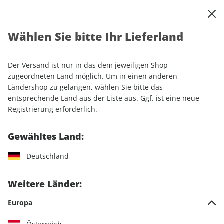
0
Warenkorb
Shop durchsuchen
MENÜ
Wählen Sie bitte Ihr Lieferland
Startseite
Einzelhefte
Automobile
MOTORSPORT aktuell ePaper 50/2023
Der Versand ist nur in das dem jeweiligen Shop
zugeordneten Land möglich. Um in einen anderen
LESEPROBE
Ländershop zu gelangen, wählen Sie bitte das
entsprechende Land aus der Liste aus. Ggf. ist eine neue
Registrierung erforderlich.
Gewähltes Land:
Deutschland
Weitere Länder:
Europa