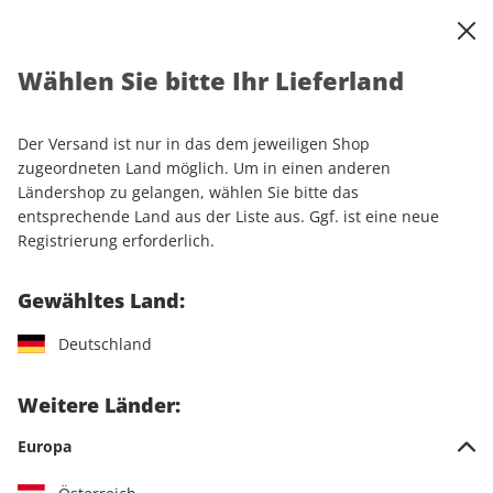
0
Warenkorb
Shop durchsuchen
MENÜ
Wählen Sie bitte Ihr Lieferland
Startseite
Einzelhefte
Automobile
MOTORSPORT aktuell ePaper 41/2021
Der Versand ist nur in das dem jeweiligen Shop
zugeordneten Land möglich. Um in einen anderen
LESEPROBE
Ländershop zu gelangen, wählen Sie bitte das
entsprechende Land aus der Liste aus. Ggf. ist eine neue
Registrierung erforderlich.
Gewähltes Land:
Deutschland
Weitere Länder:
Europa