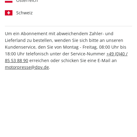
Österreich
Schweiz
Um ein Abonnement mit abweichendem Zahler- und
Lieferland zu bestellen, wenden Sie sich bitte an unseren
MOTORSPORT aktuell ePaper
Kundenservice, den Sie von Montag - Freitag, 08:00 Uhr bis
41/2021
18:00 Uhr telefonisch unter der Service-Nummer
+49 (0)40 /
85 53 88 90
erreichen oder schicken Sie eine E-Mail an
motorpresse@dpv.de
.
Direkt verfügbar
1,99 €
inkl. MwSt.
Zur Kasse