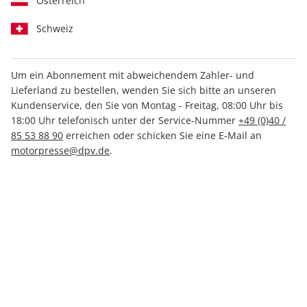
Österreich
Schweiz
Um ein Abonnement mit abweichendem Zahler- und
Lieferland zu bestellen, wenden Sie sich bitte an unseren
MOTORSPORT aktuell ePaper
Kundenservice, den Sie von Montag - Freitag, 08:00 Uhr bis
38/2024
18:00 Uhr telefonisch unter der Service-Nummer
+49 (0)40 /
85 53 88 90
erreichen oder schicken Sie eine E-Mail an
motorpresse@dpv.de
.
Direkt verfügbar
1,99 €
inkl. MwSt.
Zur Kasse