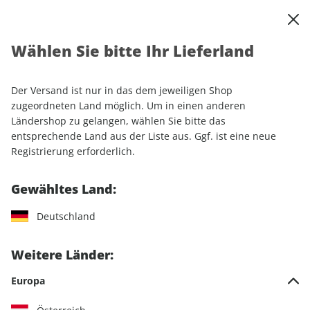
0
Warenkorb
Shop durchsuchen
MENÜ
Wählen Sie bitte Ihr Lieferland
Startseite
Einzelhefte
Automobile
MOTORSPORT aktuell ePaper 38/2024
Der Versand ist nur in das dem jeweiligen Shop
zugeordneten Land möglich. Um in einen anderen
LESEPROBE
Ländershop zu gelangen, wählen Sie bitte das
entsprechende Land aus der Liste aus. Ggf. ist eine neue
Registrierung erforderlich.
Gewähltes Land:
Deutschland
Weitere Länder:
Europa