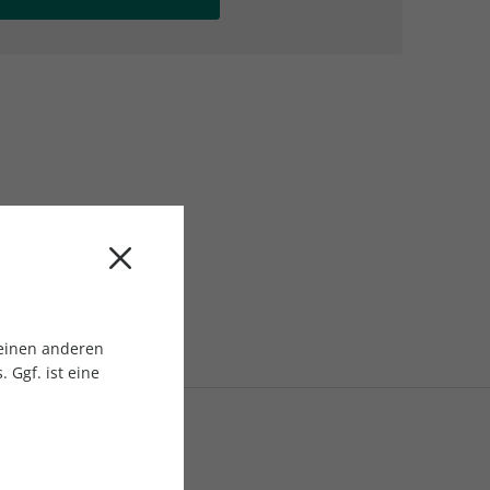
AC Reisemagazin
AC Reisemagazin
 einen anderen
 Ggf. ist eine