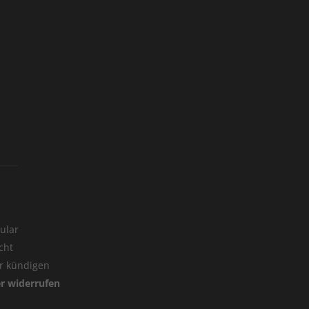
ular
cht
er kündigen
er widerrufen