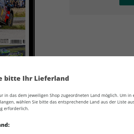
AD
AD
 bitte Ihr Lieferland
nur in das dem jeweiligen Shop zugeordneten Land möglich. Um in
angen, wählen Sie bitte das entsprechende Land aus der Liste aus.
g erforderlich.
MOTORSPORT aktuell ePaper 37/2022
and: