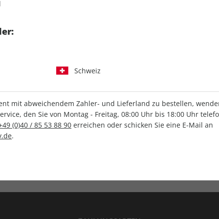
d
tgart GmbH & Co. KG
er:
Schweiz
IHRE ABO-VORTEILE
t mit abweichendem Zahler- und Lieferland zu bestellen, wenden 
vice, den Sie von Montag - Freitag, 08:00 Uhr bis 18:00 Uhr telef
+49 (0)40 / 85 53 88 90
erreichen oder schicken Sie eine E-Mail an
.de
.
Versandkostenfrei
Wunschprämie
en
Lieferung frei Haus
Geschenk inklusive