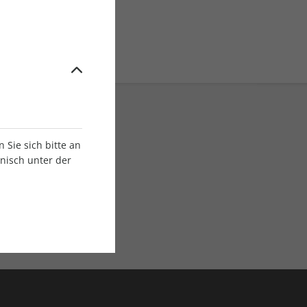
Sie sich bitte an
onisch unter der
E-Paper Ausgaben
Als App oder E-Paper
verfügbar