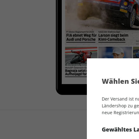
auto motor und sport
auto motor und sport
EDITION
autokauf
auto motor und sport
autokauf
Wählen Sie
Der Versand ist 
Ländershop zu gel
neue Registrierun
Gewähltes L