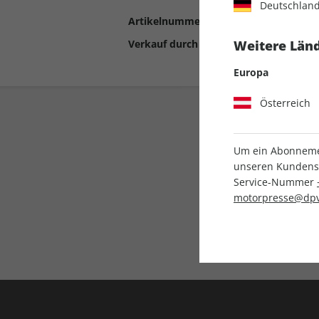
Deutschlan
Artikelnummer
2190560
Verkauf durch
Motor Presse Stut
Weitere Länd
Europa
Österreich
Um ein Abonnemen
unseren Kundenser
Service-Nummer
motorpresse@dpv
Liefergarantie
Keine Ausgabe verpass