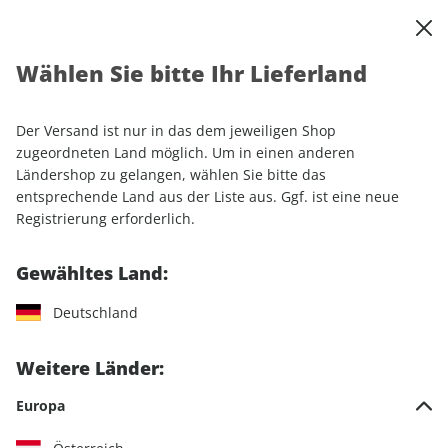
0
Warenkorb
Shop durchsuchen
MENÜ
Wählen Sie bitte Ihr Lieferland
Startseite
Einzelhefte
Automobile
MOTORSPORT aktuell ePaper 36/2025
Der Versand ist nur in das dem jeweiligen Shop
zugeordneten Land möglich. Um in einen anderen
LESEPROBE
Ländershop zu gelangen, wählen Sie bitte das
entsprechende Land aus der Liste aus. Ggf. ist eine neue
Registrierung erforderlich.
Gewähltes Land:
Deutschland
Weitere Länder:
Europa