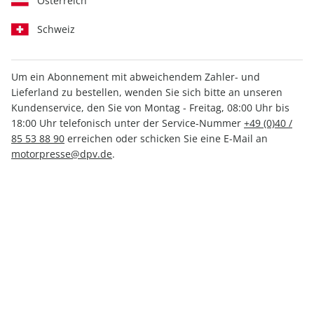
Österreich
Schweiz
Um ein Abonnement mit abweichendem Zahler- und
Lieferland zu bestellen, wenden Sie sich bitte an unseren
MOTORSPORT aktuell ePaper
Kundenservice, den Sie von Montag - Freitag, 08:00 Uhr bis
36/2025
18:00 Uhr telefonisch unter der Service-Nummer
+49 (0)40 /
85 53 88 90
erreichen oder schicken Sie eine E-Mail an
motorpresse@dpv.de
.
Direkt verfügbar
1,99 €
inkl. MwSt.
Zur Kasse