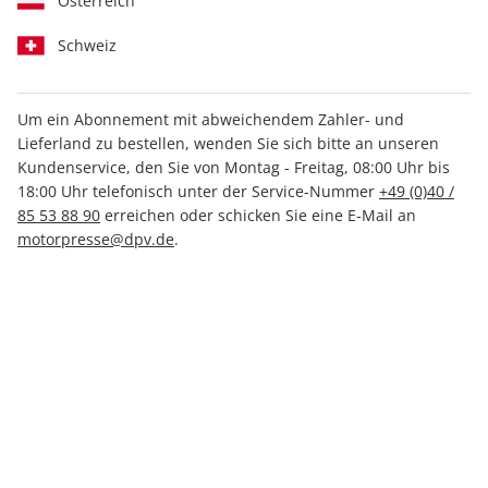
Österreich
Schweiz
Um ein Abonnement mit abweichendem Zahler- und
Lieferland zu bestellen, wenden Sie sich bitte an unseren
MOTORSPORT aktuell ePaper
Kundenservice, den Sie von Montag - Freitag, 08:00 Uhr bis
33/2022
18:00 Uhr telefonisch unter der Service-Nummer
+49 (0)40 /
85 53 88 90
erreichen oder schicken Sie eine E-Mail an
motorpresse@dpv.de
.
Direkt verfügbar
1,99 €
inkl. MwSt.
Zur Kasse