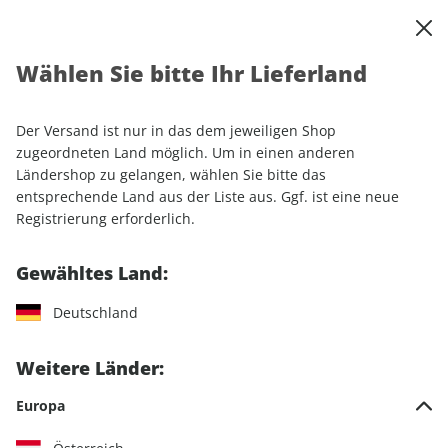
0
Warenkorb
Shop durchsuchen
MENÜ
Wählen Sie bitte Ihr Lieferland
Startseite
Einzelhefte
Automobile
MOTORSPORT aktuell ePaper 33/2022
Der Versand ist nur in das dem jeweiligen Shop
zugeordneten Land möglich. Um in einen anderen
LESEPROBE
Ländershop zu gelangen, wählen Sie bitte das
entsprechende Land aus der Liste aus. Ggf. ist eine neue
Registrierung erforderlich.
Gewähltes Land:
Deutschland
Weitere Länder:
Europa