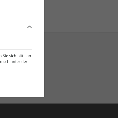
Sie sich bitte an
onisch unter der
E-Paper Ausgaben
Als App oder E-Paper
verfügbar