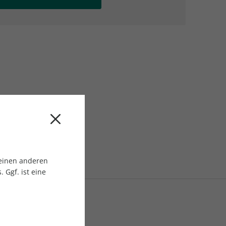
AC Reisemagazin
AC Reisemagazin
 einen anderen
 Ggf. ist eine