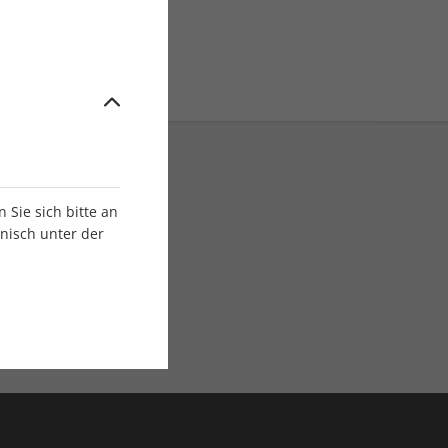
Sie sich bitte an
onisch unter der
E-Paper Ausgaben
Als App oder E-Paper
verfügbar