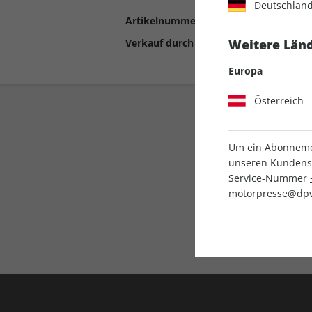
Deutschlan
Artikelnummer
2190591
Verkauf durch
Motor Presse Stut
Weitere Länd
Europa
Österreich
Um ein Abonnemen
unseren Kundenser
Service-Nummer
motorpresse@dpv
Liefergarantie
Keine Ausgabe verpass