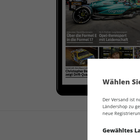
auto motor und sport
auto motor und sport
EDITION
autokauf
auto motor und sport
autokauf
Wählen Sie
Der Versand ist 
Ländershop zu gel
neue Registrierun
Gewähltes L