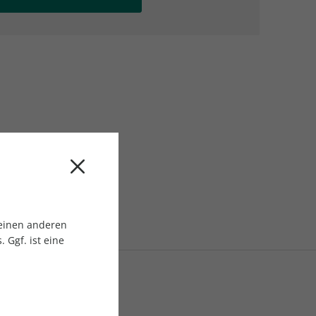
AC Reisemagazin
AC Reisemagazin
 einen anderen
 Ggf. ist eine