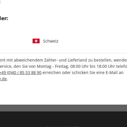
d
tgart GmbH & Co. KG
er:
Schweiz
IHRE ABO-VORTEILE
t mit abweichendem Zahler- und Lieferland zu bestellen, wenden 
vice, den Sie von Montag - Freitag, 08:00 Uhr bis 18:00 Uhr telef
+49 (0)40 / 85 53 88 90
erreichen oder schicken Sie eine E-Mail an
.de
.
Versandkostenfrei
Wunschprämie
en
Lieferung frei Haus
Geschenk inklusive