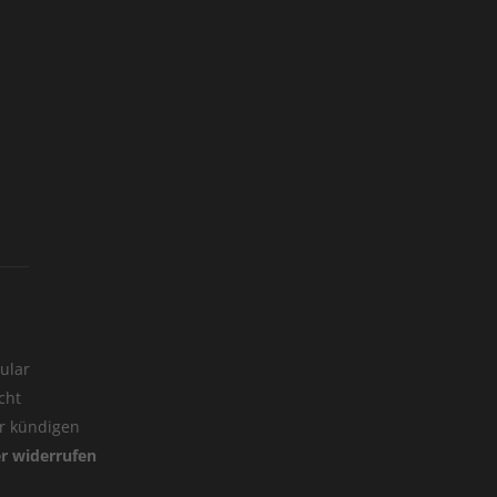
ular
cht
er kündigen
er widerrufen