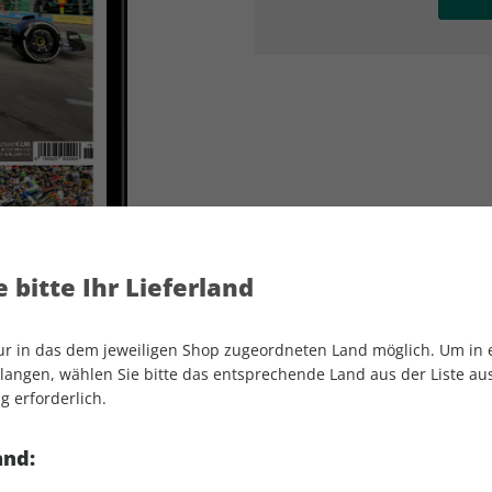
AD
AD
 bitte Ihr Lieferland
nur in das dem jeweiligen Shop zugeordneten Land möglich. Um in
angen, wählen Sie bitte das entsprechende Land aus der Liste aus.
g erforderlich.
MOTORSPORT aktuell ePaper 18/2023
and: