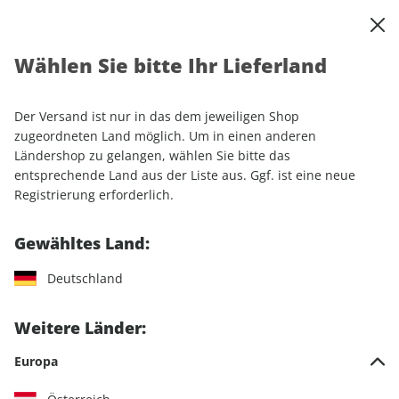
0
Warenkorb
Shop durchsuchen
MENÜ
Wählen Sie bitte Ihr Lieferland
Startseite
Einzelhefte
Automobile
MOTORSPORT aktuell ePaper 17/2023
Der Versand ist nur in das dem jeweiligen Shop
zugeordneten Land möglich. Um in einen anderen
LESEPROBE
Ländershop zu gelangen, wählen Sie bitte das
entsprechende Land aus der Liste aus. Ggf. ist eine neue
Registrierung erforderlich.
Gewähltes Land:
Deutschland
Weitere Länder:
Europa