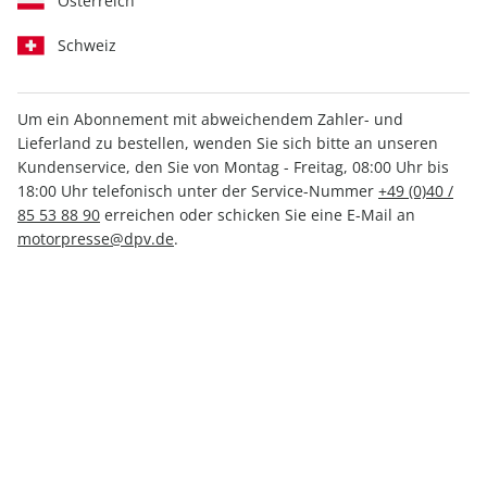
Österreich
Schweiz
Um ein Abonnement mit abweichendem Zahler- und
Lieferland zu bestellen, wenden Sie sich bitte an unseren
MOTORSPORT aktuell ePaper
Kundenservice, den Sie von Montag - Freitag, 08:00 Uhr bis
17/2023
18:00 Uhr telefonisch unter der Service-Nummer
+49 (0)40 /
85 53 88 90
erreichen oder schicken Sie eine E-Mail an
motorpresse@dpv.de
.
Direkt verfügbar
1,99 €
inkl. MwSt.
Zur Kasse