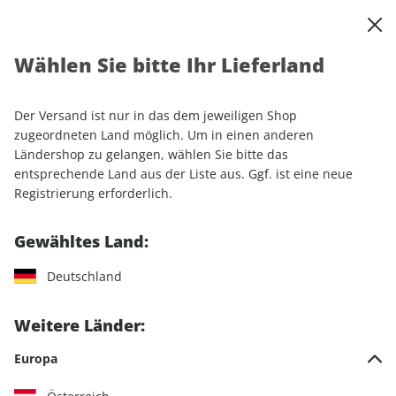
0
Warenkorb
Shop durchsuchen
MENÜ
Wählen Sie bitte Ihr Lieferland
Startseite
Einzelhefte
Automobile
MOTORSPORT aktuell ePaper 15/2025
Der Versand ist nur in das dem jeweiligen Shop
zugeordneten Land möglich. Um in einen anderen
LESEPROBE
Ländershop zu gelangen, wählen Sie bitte das
entsprechende Land aus der Liste aus. Ggf. ist eine neue
Registrierung erforderlich.
Gewähltes Land:
Deutschland
Weitere Länder:
Europa