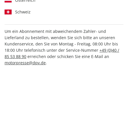
Österreich
Schweiz
Um ein Abonnement mit abweichendem Zahler- und
Lieferland zu bestellen, wenden Sie sich bitte an unseren
MOTORSPORT aktuell ePaper
Kundenservice, den Sie von Montag - Freitag, 08:00 Uhr bis
15/2025
18:00 Uhr telefonisch unter der Service-Nummer
+49 (0)40 /
85 53 88 90
erreichen oder schicken Sie eine E-Mail an
motorpresse@dpv.de
.
Direkt verfügbar
1,99 €
inkl. MwSt.
Zur Kasse