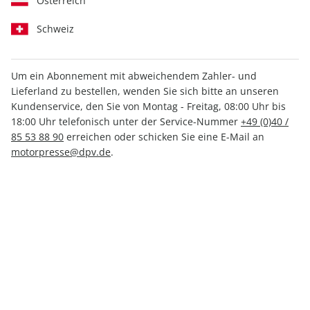
Österreich
Schweiz
Um ein Abonnement mit abweichendem Zahler- und
Lieferland zu bestellen, wenden Sie sich bitte an unseren
MOTORSPORT aktuell ePaper
Kundenservice, den Sie von Montag - Freitag, 08:00 Uhr bis
12/2023
18:00 Uhr telefonisch unter der Service-Nummer
+49 (0)40 /
85 53 88 90
erreichen oder schicken Sie eine E-Mail an
motorpresse@dpv.de
.
Direkt verfügbar
1,99 €
inkl. MwSt.
Zur Kasse