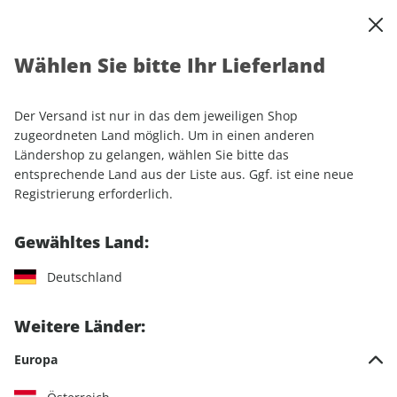
0
Warenkorb
Shop durchsuchen
MENÜ
Wählen Sie bitte Ihr Lieferland
Startseite
Einzelhefte
Automobile
MOTORSPORT aktuell ePaper 12/2023
Der Versand ist nur in das dem jeweiligen Shop
zugeordneten Land möglich. Um in einen anderen
LESEPROBE
Ländershop zu gelangen, wählen Sie bitte das
entsprechende Land aus der Liste aus. Ggf. ist eine neue
Registrierung erforderlich.
Gewähltes Land:
Deutschland
Weitere Länder:
Europa