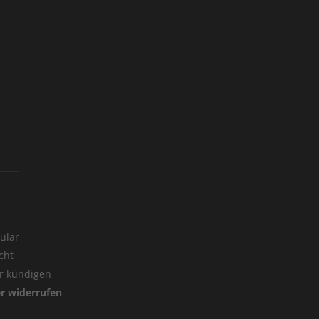
ular
cht
er kündigen
er widerrufen