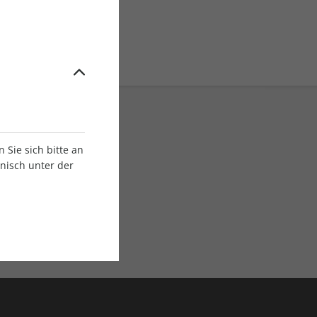
Sie sich bitte an
onisch unter der
E-Paper Ausgaben
Als App oder E-Paper
verfügbar