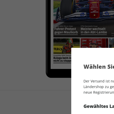
auto motor und sport
auto motor und sport
EDITION
autokauf
auto motor und sport
autokauf
Wählen Sie
Der Versand ist 
Ländershop zu gel
neue Registrierun
Gewähltes L