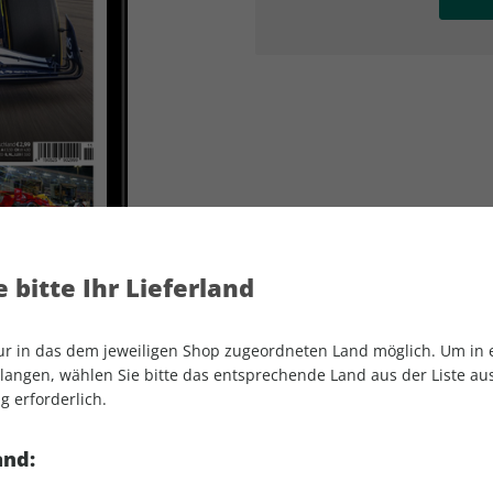
AD
AD
 bitte Ihr Lieferland
nur in das dem jeweiligen Shop zugeordneten Land möglich. Um in
angen, wählen Sie bitte das entsprechende Land aus der Liste aus.
g erforderlich.
MOTORSPORT aktuell ePaper 11/2025
and: