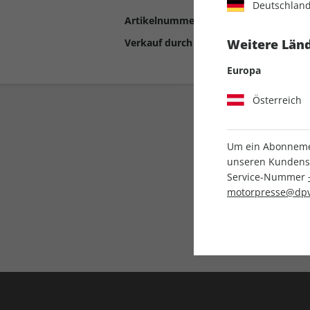
Deutschlan
Artikelnummer
2190684
Verkauf durch
Motor Presse Stut
Weitere Länd
Europa
Österreich
Um ein Abonnemen
unseren Kundenser
Service-Nummer
motorpresse@dpv
Liefergarantie
Keine Ausgabe verpass