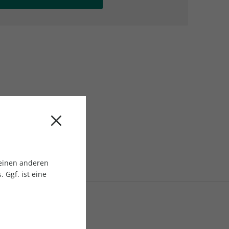
AC Reisemagazin
AC Reisemagazin
 einen anderen
 Ggf. ist eine