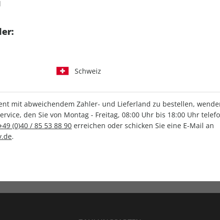
d
tgart GmbH & Co. KG
er:
Schweiz
IHRE ABO-VORTEILE
t mit abweichendem Zahler- und Lieferland zu bestellen, wenden 
vice, den Sie von Montag - Freitag, 08:00 Uhr bis 18:00 Uhr telef
+49 (0)40 / 85 53 88 90
erreichen oder schicken Sie eine E-Mail an
.de
.
Versandkostenfrei
Wunschprämie
en
Lieferung frei Haus
Geschenk inklusive