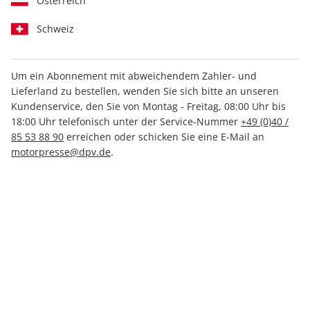
Österreich
Schweiz
Um ein Abonnement mit abweichendem Zahler- und
Lieferland zu bestellen, wenden Sie sich bitte an unseren
MOTORSPORT aktuell ePaper
Kundenservice, den Sie von Montag - Freitag, 08:00 Uhr bis
11/2023
18:00 Uhr telefonisch unter der Service-Nummer
+49 (0)40 /
85 53 88 90
erreichen oder schicken Sie eine E-Mail an
motorpresse@dpv.de
.
Direkt verfügbar
1,99 €
inkl. MwSt.
Zur Kasse