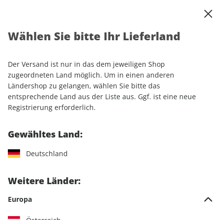
0
Warenkorb
Shop durchsuchen
MENÜ
Wählen Sie bitte Ihr Lieferland
Startseite
Einzelhefte
Automobile
MOTORSPORT aktuell ePaper 11/2023
Der Versand ist nur in das dem jeweiligen Shop
zugeordneten Land möglich. Um in einen anderen
LESEPROBE
Ländershop zu gelangen, wählen Sie bitte das
entsprechende Land aus der Liste aus. Ggf. ist eine neue
Registrierung erforderlich.
Gewähltes Land:
Deutschland
Weitere Länder:
Europa