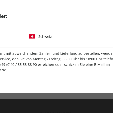
d
tgart GmbH & Co. KG
er:
Schweiz
IHRE ABO-VORTEILE
t mit abweichendem Zahler- und Lieferland zu bestellen, wenden 
vice, den Sie von Montag - Freitag, 08:00 Uhr bis 18:00 Uhr telef
+49 (0)40 / 85 53 88 90
erreichen oder schicken Sie eine E-Mail an
.de
.
Versandkostenfrei
Wunschprämie
en
Lieferung frei Haus
Geschenk inklusive