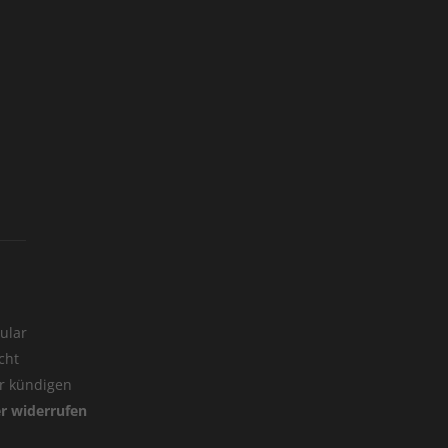
ular
cht
er kündigen
er widerrufen