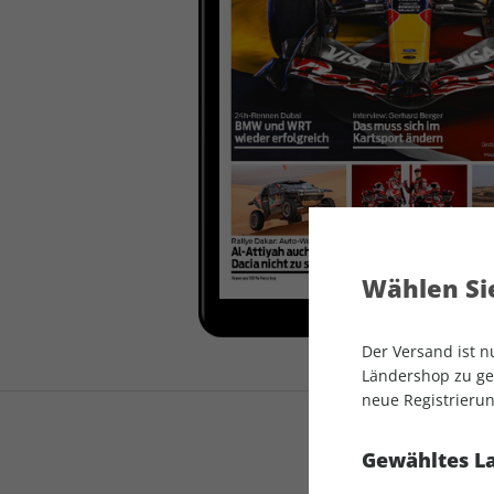
auto motor und sport
auto motor und sport
EDITION
autokauf
auto motor und sport
autokauf
Wählen Sie
Der Versand ist 
Ländershop zu gel
neue Registrierun
Gewähltes L