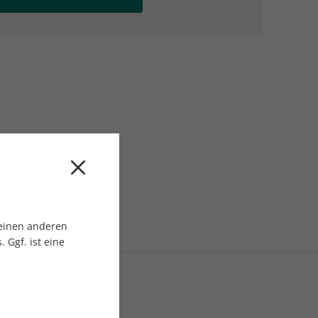
AC Reisemagazin
AC Reisemagazin
 einen anderen
 Ggf. ist eine