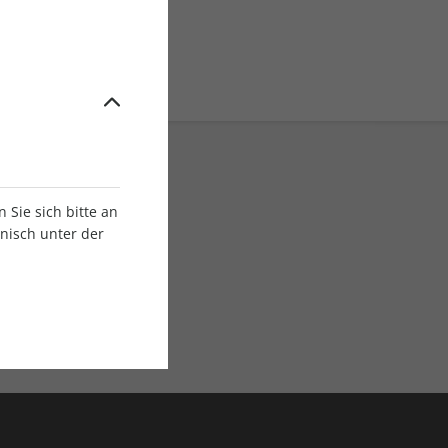
Sie sich bitte an
onisch unter der
E-Paper Ausgaben
Als App oder E-Paper
verfügbar