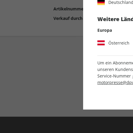
Deutschlan
Artikelnummer
2190729
Verkauf durch
Motor Presse Stut
Weitere Länd
Europa
Österreich
Um ein Abonnemen
unseren Kundenser
Service-Nummer
motorpresse@dpv
Liefergarantie
Keine Ausgabe verpass