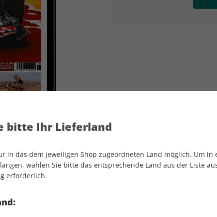
AD
AD
 bitte Ihr Lieferland
nur in das dem jeweiligen Shop zugeordneten Land möglich. Um in
angen, wählen Sie bitte das entsprechende Land aus der Liste aus.
g erforderlich.
MOTORSPORT aktuell ePaper 06/2026
and: