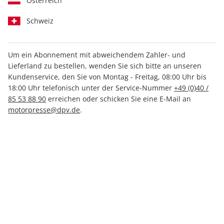
Österreich
Schweiz
Um ein Abonnement mit abweichendem Zahler- und
Lieferland zu bestellen, wenden Sie sich bitte an unseren
MOTORSPORT aktuell ePaper
Kundenservice, den Sie von Montag - Freitag, 08:00 Uhr bis
04/2024
18:00 Uhr telefonisch unter der Service-Nummer
+49 (0)40 /
85 53 88 90
erreichen oder schicken Sie eine E-Mail an
motorpresse@dpv.de
.
Direkt verfügbar
1,99 €
inkl. MwSt.
Zur Kasse