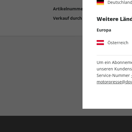
Deutschlan
Artikelnummer
2190576
Verkauf durch
Motor Presse Stut
Weitere Länd
Europa
Österreich
Um ein Abonnemen
unseren Kundenser
Service-Nummer
motorpresse@dpv
Liefergarantie
Keine Ausgabe verpass