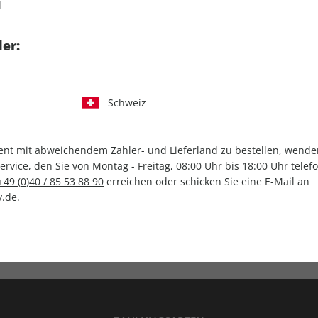
d
tgart GmbH & Co. KG
er:
Schweiz
IHRE ABO-VORTEILE
t mit abweichendem Zahler- und Lieferland zu bestellen, wenden 
vice, den Sie von Montag - Freitag, 08:00 Uhr bis 18:00 Uhr telef
+49 (0)40 / 85 53 88 90
erreichen oder schicken Sie eine E-Mail an
.de
.
Versandkostenfrei
Wunschprämie
en
Lieferung frei Haus
Geschenk inklusive