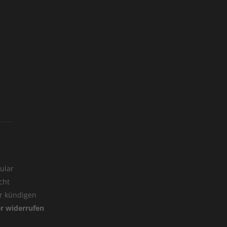
ular
cht
er kündigen
er widerrufen