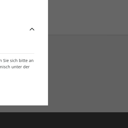
Sie sich bitte an
onisch unter der
E-Paper Ausgaben
Als App oder E-Paper
verfügbar