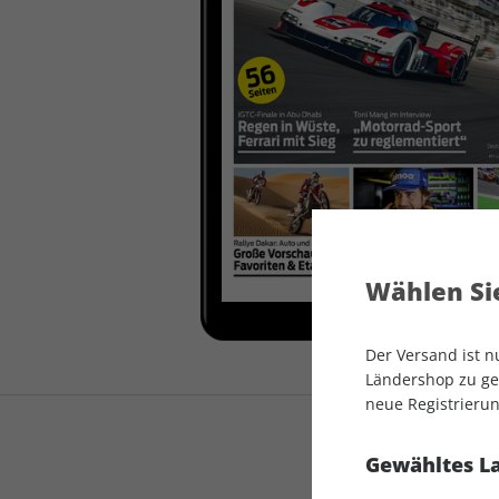
auto motor und sport
auto motor und sport
EDITION
autokauf
auto motor und sport
autokauf
Wählen Sie
Der Versand ist 
Ländershop zu gel
neue Registrierun
Gewähltes L