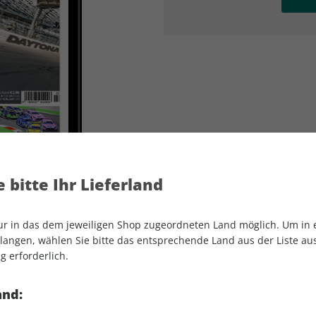
AD
AD
 bitte Ihr Lieferland
nur in das dem jeweiligen Shop zugeordneten Land möglich. Um in
angen, wählen Sie bitte das entsprechende Land aus der Liste aus.
g erforderlich.
MOTORSPORT aktuell ePaper 03/2023
and: