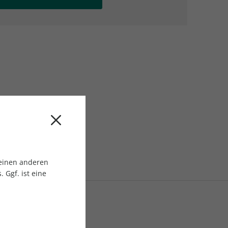
AC Reisemagazin
AC Reisemagazin
 einen anderen
 Ggf. ist eine