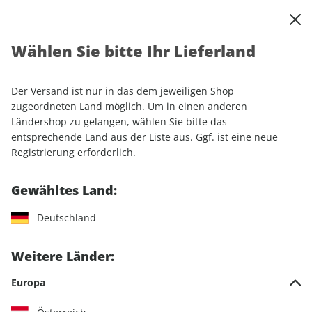
0
Warenkorb
Shop durchsuchen
MENÜ
Wählen Sie bitte Ihr Lieferland
Startseite
Einzelhefte
Automobile
MOTORSPORT aktuell 50/2025
Der Versand ist nur in das dem jeweiligen Shop
zugeordneten Land möglich. Um in einen anderen
LESEPROBE
Ländershop zu gelangen, wählen Sie bitte das
entsprechende Land aus der Liste aus. Ggf. ist eine neue
Registrierung erforderlich.
Gewähltes Land:
Deutschland
Weitere Länder:
Europa