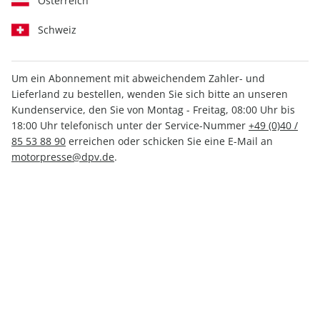
Österreich
Schweiz
Um ein Abonnement mit abweichendem Zahler- und
Lieferland zu bestellen, wenden Sie sich bitte an unseren
Kundenservice, den Sie von Montag - Freitag, 08:00 Uhr bis
MOTORSPORT aktuell 50/2025
18:00 Uhr telefonisch unter der Service-Nummer
+49 (0)40 /
85 53 88 90
erreichen oder schicken Sie eine E-Mail an
Verfügbar - Nur solange der Vorrat reicht
motorpresse@dpv.de
.
Anzahl
2,99 €
inkl. MwSt., zzgl.
Versand
In den Warenkorb