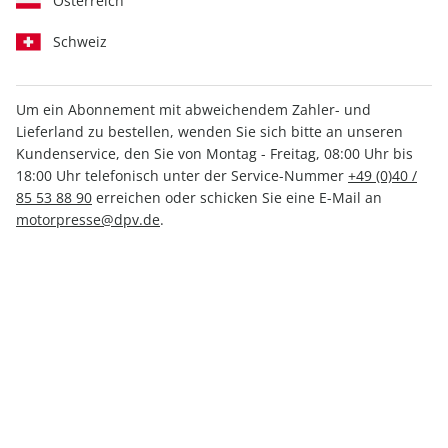
Österreich
Schweiz
Um ein Abonnement mit abweichendem Zahler- und
Lieferland zu bestellen, wenden Sie sich bitte an unseren
Kundenservice, den Sie von Montag - Freitag, 08:00 Uhr bis
MOTORSPORT aktuell 48/2025
18:00 Uhr telefonisch unter der Service-Nummer
+49 (0)40 /
85 53 88 90
erreichen oder schicken Sie eine E-Mail an
Verfügbar - Nur solange der Vorrat reicht
motorpresse@dpv.de
.
Anzahl
2,99 €
inkl. MwSt., zzgl.
Versand
In den Warenkorb