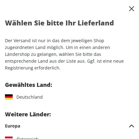
0
Warenkorb
Shop durchsuchen
MENÜ
Wählen Sie bitte Ihr Lieferland
Startseite
Einzelhefte
Automobile
MOTORSPORT aktuell 48/2025
Der Versand ist nur in das dem jeweiligen Shop
zugeordneten Land möglich. Um in einen anderen
LESEPROBE
Ländershop zu gelangen, wählen Sie bitte das
entsprechende Land aus der Liste aus. Ggf. ist eine neue
Registrierung erforderlich.
Gewähltes Land:
Deutschland
Weitere Länder:
Europa