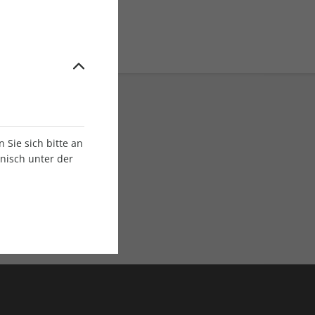
Sie sich bitte an
onisch unter der
E-Paper Ausgaben
Als App oder E-Paper
verfügbar