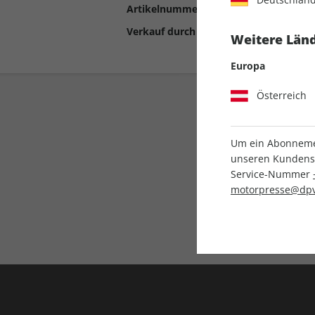
Artikelnummer
2191132
Verkauf durch
Motor Presse Stut
Weitere Länd
Europa
Österreich
Um ein Abonnemen
unseren Kundenser
Service-Nummer
motorpresse@dpv
Liefergarantie
Keine Ausgabe verpass