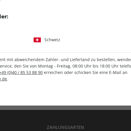
tgart GmbH & Co. KG
er:
Schweiz
IHRE ABO-VORTEILE
t mit abweichendem Zahler- und Lieferland zu bestellen, wenden 
vice, den Sie von Montag - Freitag, 08:00 Uhr bis 18:00 Uhr telef
+49 (0)40 / 85 53 88 90
erreichen oder schicken Sie eine E-Mail an
.de
.
Versandkostenfrei
Wunschprämie
en
Lieferung frei Haus
Geschenk inklusive
ZAHLUNGSARTEN