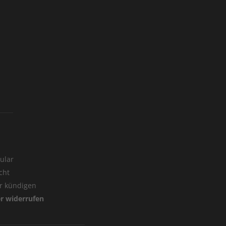
ular
cht
er kündigen
er widerrufen