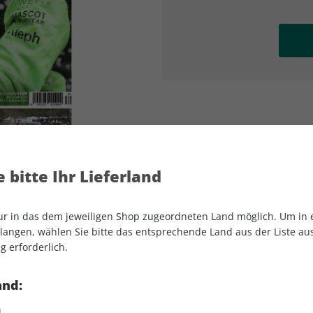
AD
AD
 bitte Ihr Lieferland
nur in das dem jeweiligen Shop zugeordneten Land möglich. Um in
angen, wählen Sie bitte das entsprechende Land aus der Liste aus.
g erforderlich.
MOTORSPORT aktuell 30/2025
and:
d