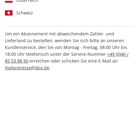
Österreich
Schweiz
Um ein Abonnement mit abweichendem Zahler- und
Lieferland zu bestellen, wenden Sie sich bitte an unseren
Kundenservice, den Sie von Montag - Freitag, 08:00 Uhr bis
MOTORSPORT aktuell 29/2026
18:00 Uhr telefonisch unter der Service-Nummer
+49 (0)40 /
85 53 88 90
erreichen oder schicken Sie eine E-Mail an
Verfügbar - Nur solange der Vorrat reicht
motorpresse@dpv.de
.
Anzahl
2,99 €
inkl. MwSt., zzgl.
Versand
In den Warenkorb