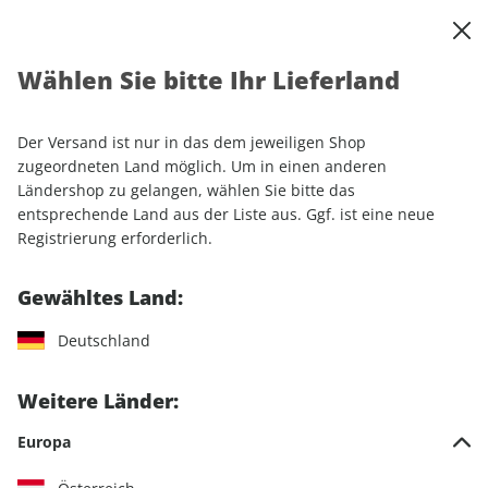
0
Warenkorb
Shop durchsuchen
MENÜ
Wählen Sie bitte Ihr Lieferland
Startseite
Einzelhefte
Automobile
MOTORSPORT aktuell 29/2026
Der Versand ist nur in das dem jeweiligen Shop
zugeordneten Land möglich. Um in einen anderen
LESEPROBE
Ländershop zu gelangen, wählen Sie bitte das
entsprechende Land aus der Liste aus. Ggf. ist eine neue
Registrierung erforderlich.
Gewähltes Land:
Deutschland
Weitere Länder:
Europa