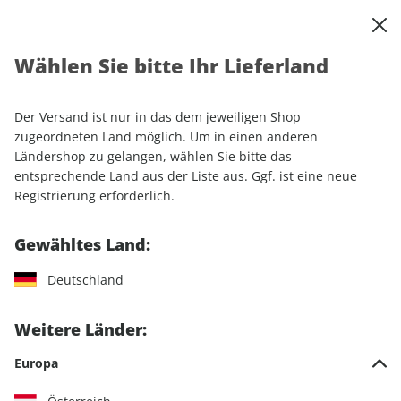
0
Warenkorb
Shop durchsuchen
MENÜ
Wählen Sie bitte Ihr Lieferland
Startseite
Einzelhefte
Automobile
MOTORSPORT aktuell 22/2026
Der Versand ist nur in das dem jeweiligen Shop
zugeordneten Land möglich. Um in einen anderen
LESEPROBE
Ländershop zu gelangen, wählen Sie bitte das
entsprechende Land aus der Liste aus. Ggf. ist eine neue
Registrierung erforderlich.
Gewähltes Land:
Deutschland
Weitere Länder:
Europa