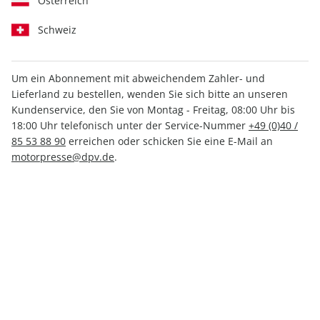
Österreich
Schweiz
Um ein Abonnement mit abweichendem Zahler- und
Lieferland zu bestellen, wenden Sie sich bitte an unseren
Kundenservice, den Sie von Montag - Freitag, 08:00 Uhr bis
MOTORSPORT aktuell 22/2026
18:00 Uhr telefonisch unter der Service-Nummer
+49 (0)40 /
85 53 88 90
erreichen oder schicken Sie eine E-Mail an
Verfügbar - Nur solange der Vorrat reicht
motorpresse@dpv.de
.
Anzahl
2,99 €
inkl. MwSt., zzgl.
Versand
In den Warenkorb