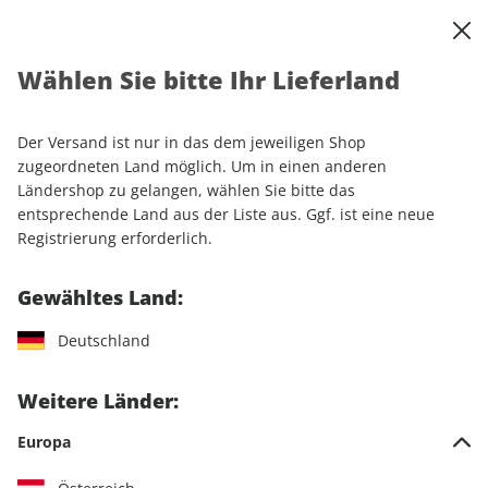
0
Warenkorb
Shop durchsuchen
MENÜ
Wählen Sie bitte Ihr Lieferland
Startseite
Einzelhefte
Automobile
MOTORSPORT aktuell 09/2026
Der Versand ist nur in das dem jeweiligen Shop
zugeordneten Land möglich. Um in einen anderen
LESEPROBE
Ländershop zu gelangen, wählen Sie bitte das
entsprechende Land aus der Liste aus. Ggf. ist eine neue
Registrierung erforderlich.
Gewähltes Land:
Deutschland
Weitere Länder:
Europa