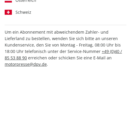
Österreich
Schweiz
Um ein Abonnement mit abweichendem Zahler- und
Lieferland zu bestellen, wenden Sie sich bitte an unseren
Kundenservice, den Sie von Montag - Freitag, 08:00 Uhr bis
MOTORSPORT aktuell 09/2026
18:00 Uhr telefonisch unter der Service-Nummer
+49 (0)40 /
85 53 88 90
erreichen oder schicken Sie eine E-Mail an
Verfügbar - Nur solange der Vorrat reicht
motorpresse@dpv.de
.
Anzahl
2,99 €
inkl. MwSt., zzgl.
Versand
In den Warenkorb