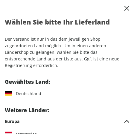
0
Warenkorb
Shop durchsuchen
MENÜ
Wählen Sie bitte Ihr Lieferland
Startseite
Einzelhefte
Automobile
MOTORSPORT aktuell 08/2025
Der Versand ist nur in das dem jeweiligen Shop
zugeordneten Land möglich. Um in einen anderen
LESEPROBE
Ländershop zu gelangen, wählen Sie bitte das
entsprechende Land aus der Liste aus. Ggf. ist eine neue
Registrierung erforderlich.
Gewähltes Land:
Deutschland
Weitere Länder:
Europa