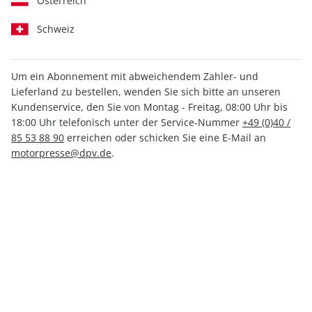
Österreich
Schweiz
Um ein Abonnement mit abweichendem Zahler- und
Lieferland zu bestellen, wenden Sie sich bitte an unseren
Kundenservice, den Sie von Montag - Freitag, 08:00 Uhr bis
MOTORSPORT aktuell 08/2025
18:00 Uhr telefonisch unter der Service-Nummer
+49 (0)40 /
85 53 88 90
erreichen oder schicken Sie eine E-Mail an
Verfügbar - Nur solange der Vorrat reicht
motorpresse@dpv.de
.
Anzahl
2,99 €
inkl. MwSt., zzgl.
Versand
In den Warenkorb