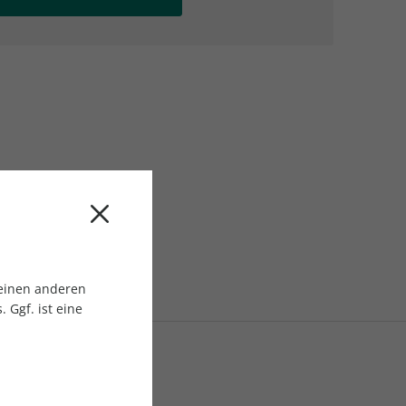
AC Reisemagazin
AC Reisemagazin
 einen anderen
 Ggf. ist eine