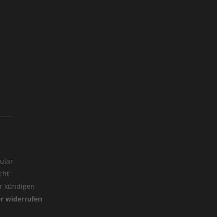
ular
cht
er kündigen
er widerrufen