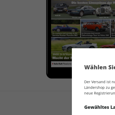
auto motor und sport
auto motor und sport
EDITION
autokauf
auto motor und sport
autokauf
Wählen Sie
Der Versand ist 
Ländershop zu gel
neue Registrierun
Gewähltes L