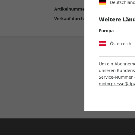
Deutschlan
Artikelnummer
2190984
Verkauf durch
Motor Presse Stut
Weitere Länd
Europa
Österreich
Um ein Abonnemen
unseren Kundenser
Service-Nummer
motorpresse@dpv
Liefergarantie
Keine Ausgabe verpass