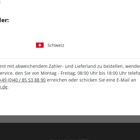
d
tgart GmbH & Co. KG
er:
Schweiz
IHRE ABO-VORTEILE
t mit abweichendem Zahler- und Lieferland zu bestellen, wenden 
vice, den Sie von Montag - Freitag, 08:00 Uhr bis 18:00 Uhr telef
+49 (0)40 / 85 53 88 90
erreichen oder schicken Sie eine E-Mail an
.de
.
Versandkostenfrei
Wunschprämie
en
Lieferung frei Haus
Geschenk inklusive