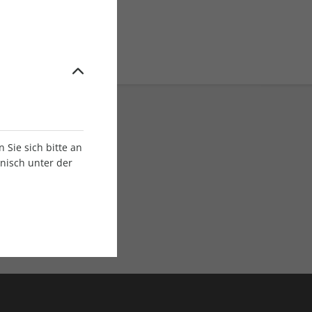
Sie sich bitte an
onisch unter der
E-Paper Ausgaben
Als App oder E-Paper
verfügbar