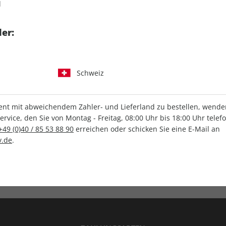
d
tgart GmbH & Co. KG
er:
Schweiz
IHRE ABO-VORTEILE
t mit abweichendem Zahler- und Lieferland zu bestellen, wenden 
vice, den Sie von Montag - Freitag, 08:00 Uhr bis 18:00 Uhr telef
+49 (0)40 / 85 53 88 90
erreichen oder schicken Sie eine E-Mail an
.de
.
Versandkostenfrei
Wunschprämie
en
Lieferung frei Haus
Geschenk inklusive