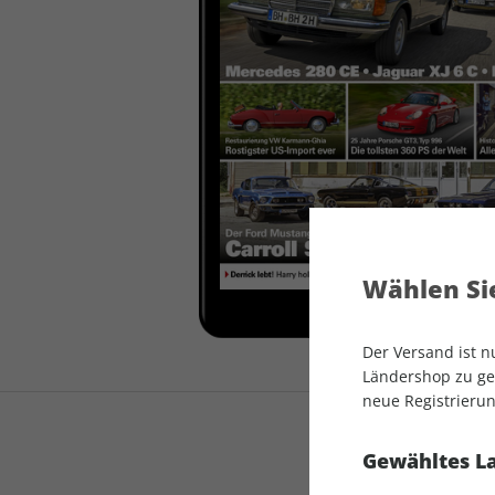
auto motor und sport
auto motor und sport
EDITION
autokauf
auto motor und sport
autokauf
Wählen Sie
Der Versand ist 
Ländershop zu gel
neue Registrierun
Gewähltes L