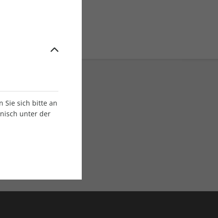
Sie sich bitte an
onisch unter der
E-Paper Ausgaben
Als App oder E-Paper
verfügbar