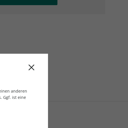
AC Reisemagazin
AC Reisemagazin
 einen anderen
 Ggf. ist eine