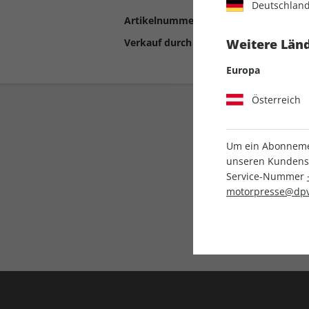
Deutschlan
Artikelnummer
2190983
Verkauf durch
Motor Presse Stut
Weitere Länd
Europa
Österreich
Um ein Abonnemen
unseren Kundenser
Service-Nummer
motorpresse@dpv
Liefergarantie
Keine Ausgabe verpass