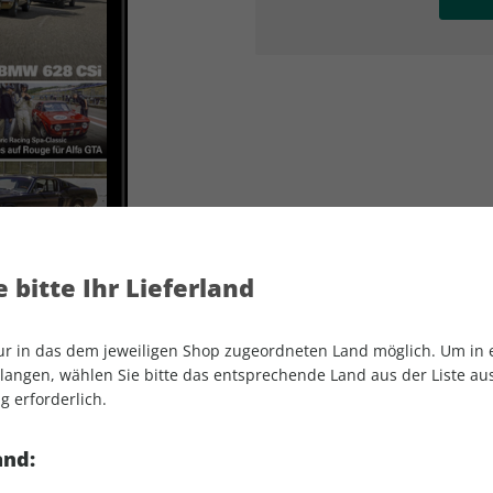
AD
AD
 bitte Ihr Lieferland
nur in das dem jeweiligen Shop zugeordneten Land möglich. Um in
angen, wählen Sie bitte das entsprechende Land aus der Liste aus.
g erforderlich.
Motor Klassik ePaper 11/2024
and: