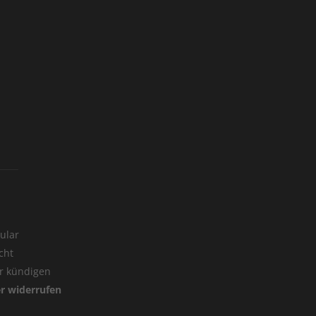
ular
cht
er kündigen
er widerrufen