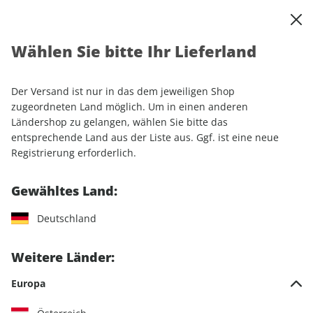
0
Warenkorb
Shop durchsuchen
MENÜ
Wählen Sie bitte Ihr Lieferland
Startseite
Einzelhefte
Automobile
Motor Klassik
Motor Klassik ePaper 07/2024
Der Versand ist nur in das dem jeweiligen Shop
zugeordneten Land möglich. Um in einen anderen
LESEPROBE
Ländershop zu gelangen, wählen Sie bitte das
entsprechende Land aus der Liste aus. Ggf. ist eine neue
Registrierung erforderlich.
Gewähltes Land:
Deutschland
Weitere Länder:
Europa