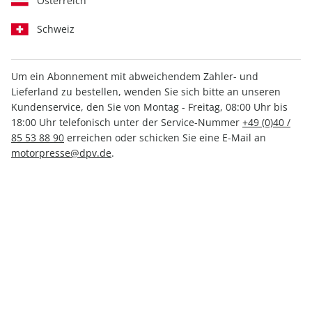
Österreich
Schweiz
Um ein Abonnement mit abweichendem Zahler- und
Lieferland zu bestellen, wenden Sie sich bitte an unseren
Motor Klassik ePaper 07/2024
Kundenservice, den Sie von Montag - Freitag, 08:00 Uhr bis
18:00 Uhr telefonisch unter der Service-Nummer
+49 (0)40 /
Direkt verfügbar
85 53 88 90
erreichen oder schicken Sie eine E-Mail an
motorpresse@dpv.de
.
4,49 €
inkl. MwSt.
Zur Kasse