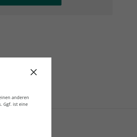
AC Reisemagazin
AC Reisemagazin
 einen anderen
 Ggf. ist eine