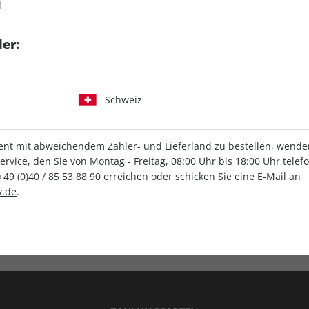
d
tgart GmbH & Co. KG
er:
Schweiz
IHRE ABO-VORTEILE
t mit abweichendem Zahler- und Lieferland zu bestellen, wenden 
vice, den Sie von Montag - Freitag, 08:00 Uhr bis 18:00 Uhr telef
+49 (0)40 / 85 53 88 90
erreichen oder schicken Sie eine E-Mail an
.de
.
Versandkostenfrei
Wunschprämie
en
Lieferung frei Haus
Geschenk inklusive