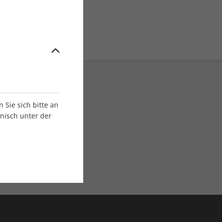
Sie sich bitte an
onisch unter der
E-Paper Ausgaben
Als App oder E-Paper
verfügbar