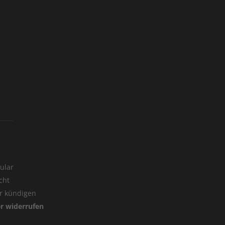
ular
cht
er kündigen
er widerrufen