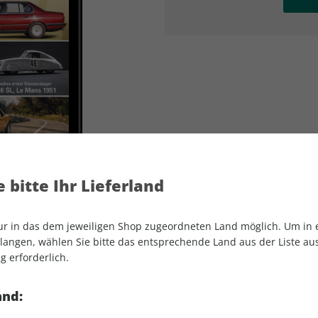
AD
AD
 bitte Ihr Lieferland
nur in das dem jeweiligen Shop zugeordneten Land möglich. Um in
angen, wählen Sie bitte das entsprechende Land aus der Liste aus.
g erforderlich.
Motor Klassik ePaper 07/2023
and: