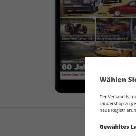
auto motor und sport
auto motor und sport
EDITION
autokauf
auto motor und sport
autokauf
Wählen Sie
Der Versand ist 
Ländershop zu gel
neue Registrierun
Gewähltes L