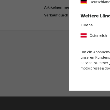
Deutschlan
Artikelnummer
2190967
Verkauf durch
Motor Presse Stut
Weitere Länd
Europa
Österreich
Um ein Abonnemen
unseren Kundenser
Service-Nummer
motorpresse@dpv
Liefergarantie
Keine Ausgabe verpass