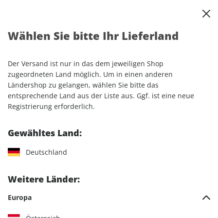
0
Warenkorb
Shop durchsuchen
MENÜ
Wählen Sie bitte Ihr Lieferland
Startseite
Einzelhefte
Automobile
Motor Klassik
Motor Klassik ePaper 06/2023
Der Versand ist nur in das dem jeweiligen Shop
zugeordneten Land möglich. Um in einen anderen
LESEPROBE
Ländershop zu gelangen, wählen Sie bitte das
entsprechende Land aus der Liste aus. Ggf. ist eine neue
Registrierung erforderlich.
Gewähltes Land:
Deutschland
Weitere Länder:
Europa