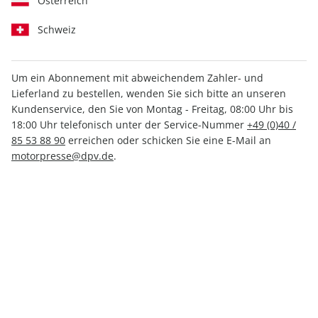
Österreich
Schweiz
Um ein Abonnement mit abweichendem Zahler- und
Lieferland zu bestellen, wenden Sie sich bitte an unseren
Motor Klassik ePaper 06/2023
Kundenservice, den Sie von Montag - Freitag, 08:00 Uhr bis
18:00 Uhr telefonisch unter der Service-Nummer
+49 (0)40 /
Direkt verfügbar
85 53 88 90
erreichen oder schicken Sie eine E-Mail an
motorpresse@dpv.de
.
3,99 €
inkl. MwSt.
Zur Kasse