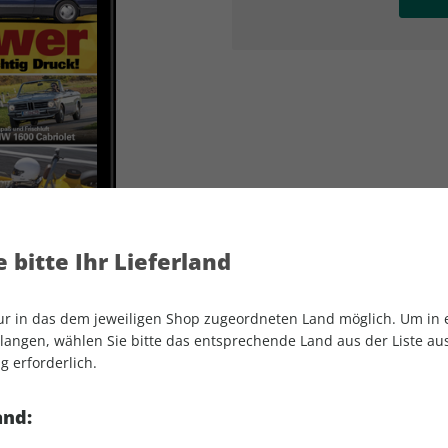
AD
AD
 bitte Ihr Lieferland
nur in das dem jeweiligen Shop zugeordneten Land möglich. Um in
angen, wählen Sie bitte das entsprechende Land aus der Liste aus.
g erforderlich.
Motor Klassik ePaper 05/2024
and: