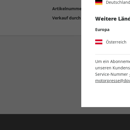
Deutschlan
Artikelnummer
2190977
Verkauf durch
Motor Presse Stut
Weitere Länd
Europa
Österreich
Um ein Abonnemen
unseren Kundenser
Service-Nummer
motorpresse@dpv
Liefergarantie
Keine Ausgabe verpass