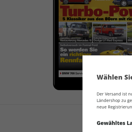
auto motor und sport
auto motor und sport
EDITION
autokauf
auto motor und sport
autokauf
Wählen Sie
Der Versand ist 
Ländershop zu gel
neue Registrierun
Gewähltes L