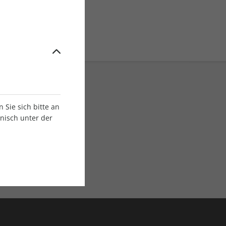
Sie sich bitte an
onisch unter der
E-Paper Ausgaben
Als App oder E-Paper
verfügbar