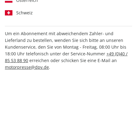
Österreich
Schweiz
Um ein Abonnement mit abweichendem Zahler- und
Lieferland zu bestellen, wenden Sie sich bitte an unseren
Motor Klassik ePaper 03/2025
Kundenservice, den Sie von Montag - Freitag, 08:00 Uhr bis
18:00 Uhr telefonisch unter der Service-Nummer
+49 (0)40 /
Direkt verfügbar
85 53 88 90
erreichen oder schicken Sie eine E-Mail an
motorpresse@dpv.de
.
4,49 €
inkl. MwSt.
Zur Kasse