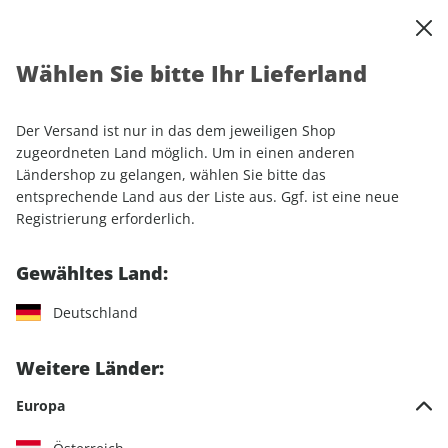
0
Warenkorb
Shop durchsuchen
MENÜ
Wählen Sie bitte Ihr Lieferland
Startseite
Einzelhefte
Automobile
Motor Klassik
Motor Klassik ePaper 03/2025
Der Versand ist nur in das dem jeweiligen Shop
zugeordneten Land möglich. Um in einen anderen
LESEPROBE
Ländershop zu gelangen, wählen Sie bitte das
entsprechende Land aus der Liste aus. Ggf. ist eine neue
Registrierung erforderlich.
Gewähltes Land:
Deutschland
Weitere Länder:
Europa