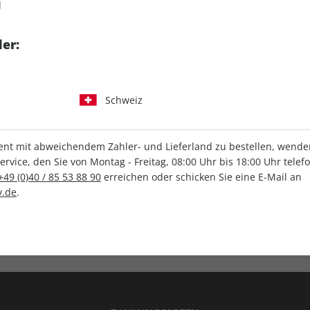
d
tgart GmbH & Co. KG
er:
Schweiz
IHRE ABO-VORTEILE
t mit abweichendem Zahler- und Lieferland zu bestellen, wenden 
vice, den Sie von Montag - Freitag, 08:00 Uhr bis 18:00 Uhr telef
+49 (0)40 / 85 53 88 90
erreichen oder schicken Sie eine E-Mail an
.de
.
Versandkostenfrei
Wunschprämie
en
Lieferung frei Haus
Geschenk inklusive