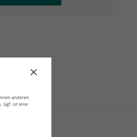
AC Reisemagazin
AC Reisemagazin
 einen anderen
 Ggf. ist eine