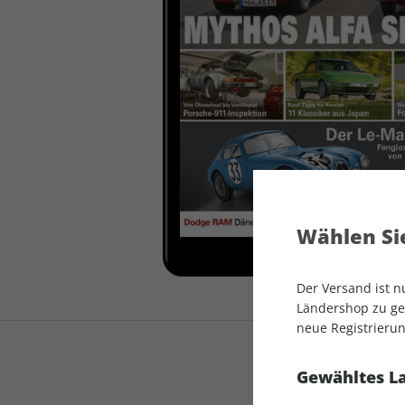
auto motor und sport
auto motor und sport
EDITION
autokauf
auto motor und sport
autokauf
Wählen Sie
Der Versand ist 
Ländershop zu gel
neue Registrierun
Gewähltes L