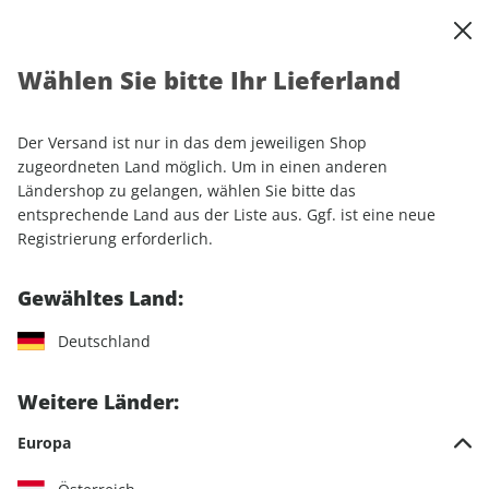
0
Warenkorb
Shop durchsuchen
MENÜ
Wählen Sie bitte Ihr Lieferland
Startseite
Einzelhefte
Automobile
AUTO Straßenverkehr
AUTO Straßenverkehr ePaper 16/2026
Der Versand ist nur in das dem jeweiligen Shop
zugeordneten Land möglich. Um in einen anderen
LESEPROBE
Ländershop zu gelangen, wählen Sie bitte das
entsprechende Land aus der Liste aus. Ggf. ist eine neue
Registrierung erforderlich.
Gewähltes Land:
Deutschland
Weitere Länder:
Europa