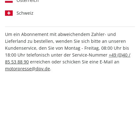
Österreich
Schweiz
Um ein Abonnement mit abweichendem Zahler- und
Lieferland zu bestellen, wenden Sie sich bitte an unseren
AUTO Straßenverkehr ePaper
Kundenservice, den Sie von Montag - Freitag, 08:00 Uhr bis
16/2026
18:00 Uhr telefonisch unter der Service-Nummer
+49 (0)40 /
85 53 88 90
erreichen oder schicken Sie eine E-Mail an
motorpresse@dpv.de
.
Direkt verfügbar
1,99 €
inkl. MwSt.
Zur Kasse