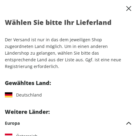
0
Warenkorb
Shop durchsuchen
MENÜ
Wählen Sie bitte Ihr Lieferland
Startseite
Einzelhefte
Automobile
AUTO Straßenverkehr
AUTO Straßenverkehr ePaper 14/2026
Der Versand ist nur in das dem jeweiligen Shop
zugeordneten Land möglich. Um in einen anderen
LESEPROBE
Ländershop zu gelangen, wählen Sie bitte das
entsprechende Land aus der Liste aus. Ggf. ist eine neue
Registrierung erforderlich.
Gewähltes Land:
Deutschland
Weitere Länder:
Europa