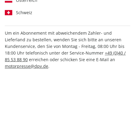
Österreich
Schweiz
Um ein Abonnement mit abweichendem Zahler- und
Lieferland zu bestellen, wenden Sie sich bitte an unseren
AUTO Straßenverkehr ePaper
Kundenservice, den Sie von Montag - Freitag, 08:00 Uhr bis
14/2026
18:00 Uhr telefonisch unter der Service-Nummer
+49 (0)40 /
85 53 88 90
erreichen oder schicken Sie eine E-Mail an
motorpresse@dpv.de
.
Direkt verfügbar
1,99 €
inkl. MwSt.
Zur Kasse