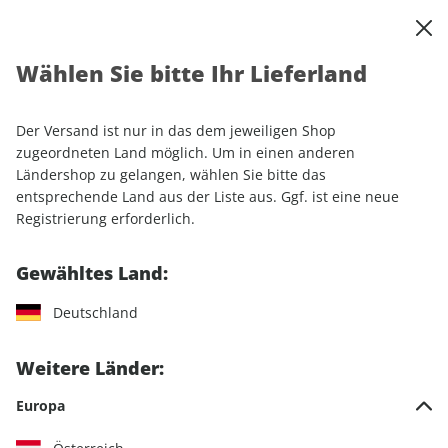
0
Warenkorb
Shop durchsuchen
MENÜ
Wählen Sie bitte Ihr Lieferland
Startseite
Einzelhefte
Automobile
AUTO Straßenverkehr ePaper 25/2023
Der Versand ist nur in das dem jeweiligen Shop
zugeordneten Land möglich. Um in einen anderen
LESEPROBE
Ländershop zu gelangen, wählen Sie bitte das
entsprechende Land aus der Liste aus. Ggf. ist eine neue
Registrierung erforderlich.
Gewähltes Land:
Deutschland
Weitere Länder:
Europa