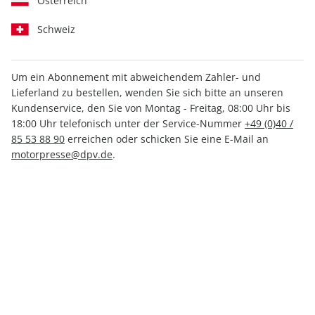
Österreich
Schweiz
Um ein Abonnement mit abweichendem Zahler- und
Lieferland zu bestellen, wenden Sie sich bitte an unseren
AUTO Straßenverkehr ePaper
Kundenservice, den Sie von Montag - Freitag, 08:00 Uhr bis
25/2023
18:00 Uhr telefonisch unter der Service-Nummer
+49 (0)40 /
85 53 88 90
erreichen oder schicken Sie eine E-Mail an
motorpresse@dpv.de
.
Direkt verfügbar
1,99 €
inkl. MwSt.
Zur Kasse