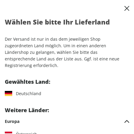
0
Warenkorb
Shop durchsuchen
MENÜ
Wählen Sie bitte Ihr Lieferland
Startseite
Einzelhefte
Automobile
AUTO Straßenverkehr ePaper 25/2022
Der Versand ist nur in das dem jeweiligen Shop
zugeordneten Land möglich. Um in einen anderen
LESEPROBE
Ländershop zu gelangen, wählen Sie bitte das
entsprechende Land aus der Liste aus. Ggf. ist eine neue
Registrierung erforderlich.
Gewähltes Land:
Deutschland
Weitere Länder:
Europa