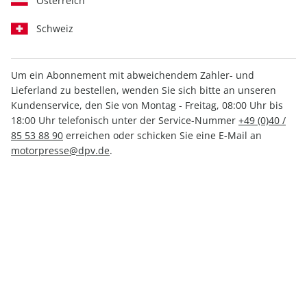
Österreich
Schweiz
Um ein Abonnement mit abweichendem Zahler- und
Lieferland zu bestellen, wenden Sie sich bitte an unseren
AUTO Straßenverkehr ePaper
Kundenservice, den Sie von Montag - Freitag, 08:00 Uhr bis
25/2022
18:00 Uhr telefonisch unter der Service-Nummer
+49 (0)40 /
85 53 88 90
erreichen oder schicken Sie eine E-Mail an
motorpresse@dpv.de
.
Direkt verfügbar
1,49 €
inkl. MwSt.
Zur Kasse