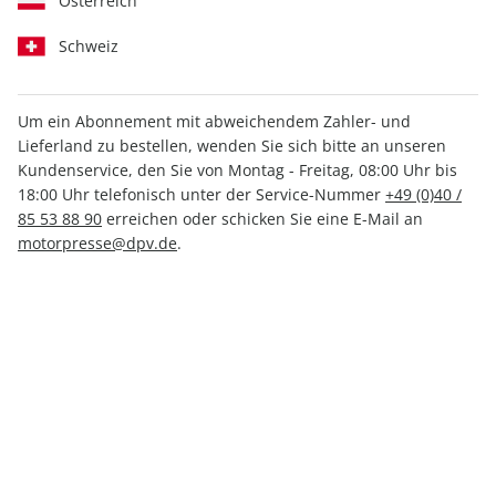
Österreich
Schweiz
Um ein Abonnement mit abweichendem Zahler- und
Lieferland zu bestellen, wenden Sie sich bitte an unseren
AUTO Straßenverkehr ePaper
Kundenservice, den Sie von Montag - Freitag, 08:00 Uhr bis
23/2021
18:00 Uhr telefonisch unter der Service-Nummer
+49 (0)40 /
85 53 88 90
erreichen oder schicken Sie eine E-Mail an
motorpresse@dpv.de
.
Direkt verfügbar
1,49 €
inkl. MwSt.
Zur Kasse