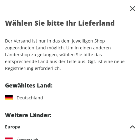
0
Warenkorb
Shop durchsuchen
MENÜ
Wählen Sie bitte Ihr Lieferland
Startseite
Einzelhefte
Automobile
AUTO Straßenverkehr ePaper 23/2021
Der Versand ist nur in das dem jeweiligen Shop
zugeordneten Land möglich. Um in einen anderen
LESEPROBE
Ländershop zu gelangen, wählen Sie bitte das
entsprechende Land aus der Liste aus. Ggf. ist eine neue
Registrierung erforderlich.
Gewähltes Land:
Deutschland
Weitere Länder:
Europa