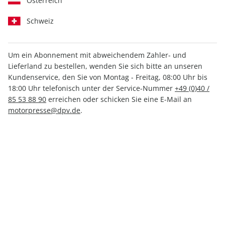
Österreich
Schweiz
Um ein Abonnement mit abweichendem Zahler- und
Lieferland zu bestellen, wenden Sie sich bitte an unseren
AUTO Straßenverkehr ePaper
Kundenservice, den Sie von Montag - Freitag, 08:00 Uhr bis
22/2022
18:00 Uhr telefonisch unter der Service-Nummer
+49 (0)40 /
85 53 88 90
erreichen oder schicken Sie eine E-Mail an
motorpresse@dpv.de
.
Direkt verfügbar
1,49 €
inkl. MwSt.
Zur Kasse