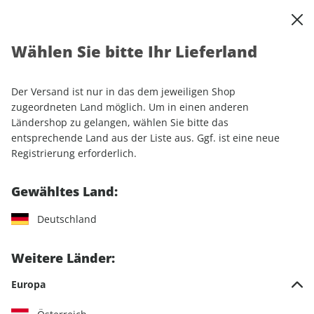
0
Warenkorb
Shop durchsuchen
MENÜ
Wählen Sie bitte Ihr Lieferland
Startseite
Einzelhefte
Automobile
AUTO Straßenverkehr ePaper 20/2022
Der Versand ist nur in das dem jeweiligen Shop
zugeordneten Land möglich. Um in einen anderen
LESEPROBE
Ländershop zu gelangen, wählen Sie bitte das
entsprechende Land aus der Liste aus. Ggf. ist eine neue
Registrierung erforderlich.
Gewähltes Land:
Deutschland
Weitere Länder:
Europa