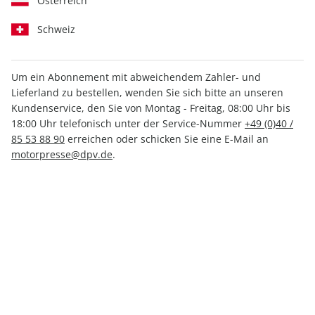
Österreich
Schweiz
Um ein Abonnement mit abweichendem Zahler- und
Lieferland zu bestellen, wenden Sie sich bitte an unseren
AUTO Straßenverkehr ePaper
Kundenservice, den Sie von Montag - Freitag, 08:00 Uhr bis
20/2022
18:00 Uhr telefonisch unter der Service-Nummer
+49 (0)40 /
85 53 88 90
erreichen oder schicken Sie eine E-Mail an
motorpresse@dpv.de
.
Direkt verfügbar
1,49 €
inkl. MwSt.
Zur Kasse