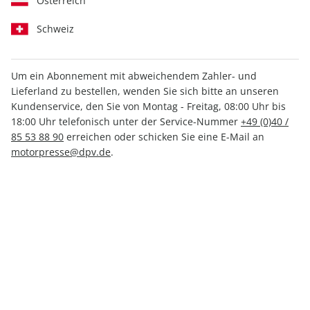
Österreich
Schweiz
Um ein Abonnement mit abweichendem Zahler- und
Lieferland zu bestellen, wenden Sie sich bitte an unseren
AUTO Straßenverkehr ePaper
Kundenservice, den Sie von Montag - Freitag, 08:00 Uhr bis
16/2022
18:00 Uhr telefonisch unter der Service-Nummer
+49 (0)40 /
85 53 88 90
erreichen oder schicken Sie eine E-Mail an
motorpresse@dpv.de
.
Direkt verfügbar
1,49 €
inkl. MwSt.
Zur Kasse