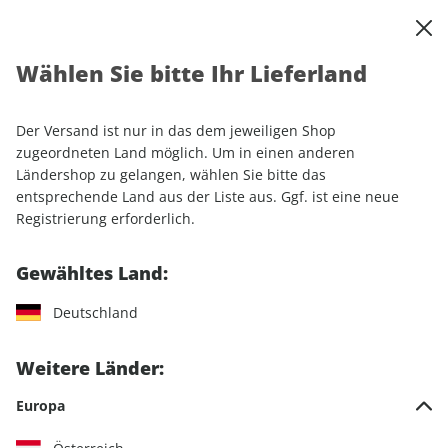
0
Warenkorb
Shop durchsuchen
MENÜ
Wählen Sie bitte Ihr Lieferland
Startseite
Einzelhefte
Automobile
AUTO Straßenverkehr ePaper 16/2022
Der Versand ist nur in das dem jeweiligen Shop
zugeordneten Land möglich. Um in einen anderen
LESEPROBE
Ländershop zu gelangen, wählen Sie bitte das
entsprechende Land aus der Liste aus. Ggf. ist eine neue
Registrierung erforderlich.
Gewähltes Land:
Deutschland
Weitere Länder:
Europa