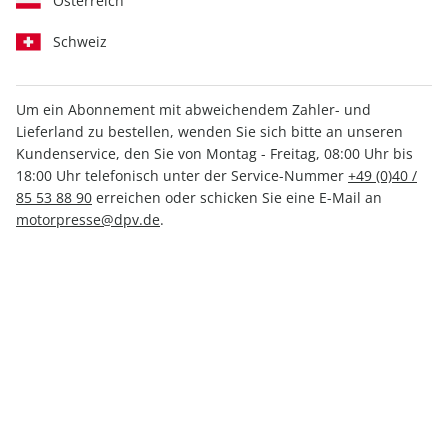
Österreich
Schweiz
Um ein Abonnement mit abweichendem Zahler- und
Lieferland zu bestellen, wenden Sie sich bitte an unseren
AUTO Straßenverkehr ePaper
Kundenservice, den Sie von Montag - Freitag, 08:00 Uhr bis
13/2025
18:00 Uhr telefonisch unter der Service-Nummer
+49 (0)40 /
85 53 88 90
erreichen oder schicken Sie eine E-Mail an
motorpresse@dpv.de
.
Direkt verfügbar
1,99 €
inkl. MwSt.
Zur Kasse