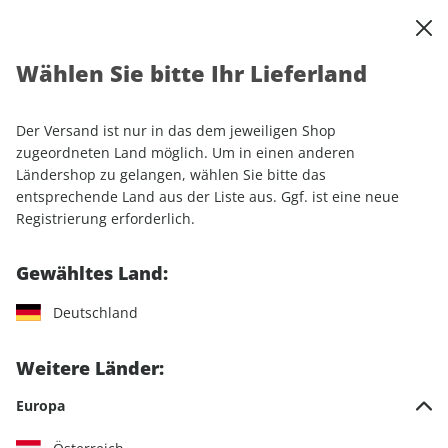
0
Warenkorb
Shop durchsuchen
MENÜ
Wählen Sie bitte Ihr Lieferland
Startseite
Einzelhefte
Automobile
AUTO Straßenverkehr ePaper 13/2025
Der Versand ist nur in das dem jeweiligen Shop
zugeordneten Land möglich. Um in einen anderen
LESEPROBE
Ländershop zu gelangen, wählen Sie bitte das
entsprechende Land aus der Liste aus. Ggf. ist eine neue
Registrierung erforderlich.
Gewähltes Land:
Deutschland
Weitere Länder:
Europa