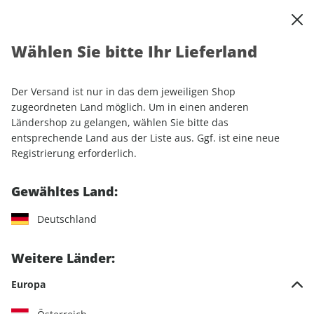
0
Warenkorb
Shop durchsuchen
MENÜ
Wählen Sie bitte Ihr Lieferland
Startseite
Einzelhefte
Automobile
AUTO Straßenverkehr ePaper 12/2021
Der Versand ist nur in das dem jeweiligen Shop
zugeordneten Land möglich. Um in einen anderen
LESEPROBE
Ländershop zu gelangen, wählen Sie bitte das
entsprechende Land aus der Liste aus. Ggf. ist eine neue
Registrierung erforderlich.
Gewähltes Land:
Deutschland
Weitere Länder:
Europa