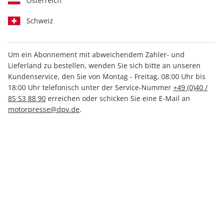
Österreich
Schweiz
Um ein Abonnement mit abweichendem Zahler- und
Lieferland zu bestellen, wenden Sie sich bitte an unseren
AUTO Straßenverkehr ePaper
Kundenservice, den Sie von Montag - Freitag, 08:00 Uhr bis
12/2021
18:00 Uhr telefonisch unter der Service-Nummer
+49 (0)40 /
85 53 88 90
erreichen oder schicken Sie eine E-Mail an
motorpresse@dpv.de
.
Direkt verfügbar
1,49 €
inkl. MwSt.
Zur Kasse