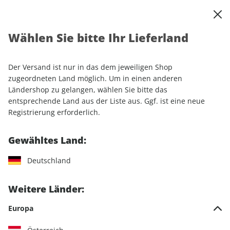
0
Warenkorb
Shop durchsuchen
MENÜ
Wählen Sie bitte Ihr Lieferland
Startseite
Einzelhefte
Automobile
AUTO Straßenverkehr ePaper 10/2023
Der Versand ist nur in das dem jeweiligen Shop
zugeordneten Land möglich. Um in einen anderen
LESEPROBE
Ländershop zu gelangen, wählen Sie bitte das
entsprechende Land aus der Liste aus. Ggf. ist eine neue
Registrierung erforderlich.
Gewähltes Land:
Deutschland
Weitere Länder:
Europa