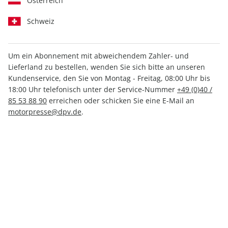
Österreich
Schweiz
Um ein Abonnement mit abweichendem Zahler- und
Lieferland zu bestellen, wenden Sie sich bitte an unseren
AUTO Straßenverkehr ePaper
Kundenservice, den Sie von Montag - Freitag, 08:00 Uhr bis
10/2023
18:00 Uhr telefonisch unter der Service-Nummer
+49 (0)40 /
85 53 88 90
erreichen oder schicken Sie eine E-Mail an
motorpresse@dpv.de
.
Direkt verfügbar
1,99 €
inkl. MwSt.
Zur Kasse