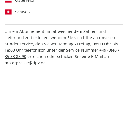
Österreich
Schweiz
Um ein Abonnement mit abweichendem Zahler- und
Lieferland zu bestellen, wenden Sie sich bitte an unseren
AUTO Straßenverkehr ePaper
Kundenservice, den Sie von Montag - Freitag, 08:00 Uhr bis
08/2021
18:00 Uhr telefonisch unter der Service-Nummer
+49 (0)40 /
85 53 88 90
erreichen oder schicken Sie eine E-Mail an
motorpresse@dpv.de
.
Direkt verfügbar
1,49 €
inkl. MwSt.
Zur Kasse