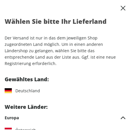
0
Warenkorb
Shop durchsuchen
MENÜ
Wählen Sie bitte Ihr Lieferland
Startseite
Einzelhefte
Automobile
AUTO Straßenverkehr ePaper 08/2021
Der Versand ist nur in das dem jeweiligen Shop
zugeordneten Land möglich. Um in einen anderen
LESEPROBE
Ländershop zu gelangen, wählen Sie bitte das
entsprechende Land aus der Liste aus. Ggf. ist eine neue
Registrierung erforderlich.
Gewähltes Land:
Deutschland
Weitere Länder:
Europa