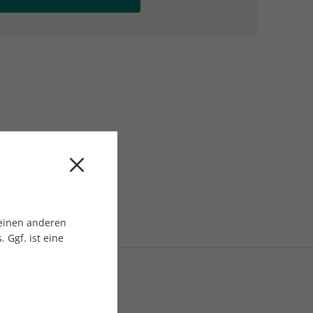
AC Reisemagazin
AC Reisemagazin
 einen anderen
 Ggf. ist eine