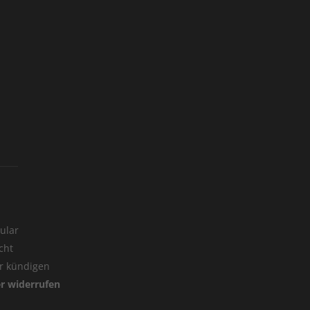
ular
cht
er kündigen
er widerrufen