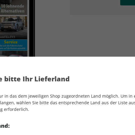
AD
AD
 bitte Ihr Lieferland
nur in das dem jeweiligen Shop zugeordneten Land möglich. Um in
angen, wählen Sie bitte das entsprechende Land aus der Liste aus.
g erforderlich.
AUTO Straßenverkehr ePaper 07/2026
and: