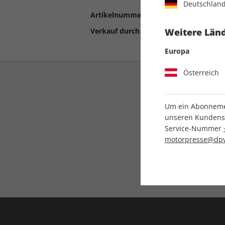
Deutschlan
Artikelnummer
2190887
Verkauf durch
Motor Presse Stut
Weitere Länd
Europa
Österreich
Um ein Abonnemen
unseren Kundenser
Service-Nummer
motorpresse@dpv
Liefergarantie
Keine Ausgabe verpass