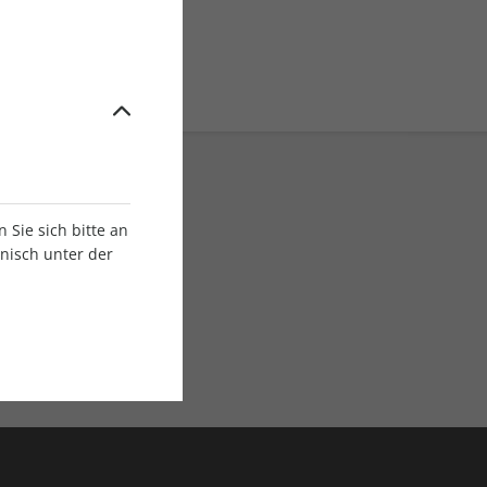
Sie sich bitte an
onisch unter der
E-Paper Ausgaben
Als App oder E-Paper
verfügbar