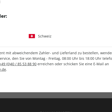
d
tgart GmbH & Co. KG
er:
Schweiz
IHRE ABO-VORTEILE
t mit abweichendem Zahler- und Lieferland zu bestellen, wenden 
vice, den Sie von Montag - Freitag, 08:00 Uhr bis 18:00 Uhr telef
+49 (0)40 / 85 53 88 90
erreichen oder schicken Sie eine E-Mail an
.de
.
Versandkostenfrei
Wunschprämie
en
Lieferung frei Haus
Geschenk inklusive