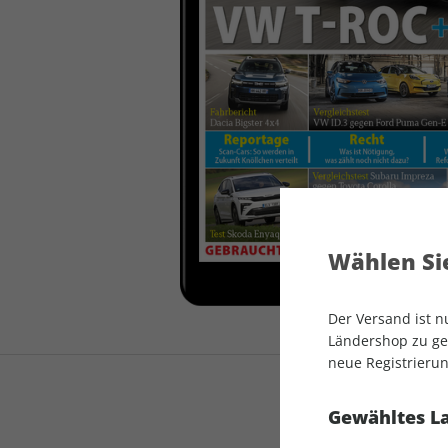
auto motor und sport
auto motor und sport
EDITION
autokauf
auto motor und sport
autokauf
Wählen Sie
Der Versand ist 
Ländershop zu gel
neue Registrierun
Gewähltes L