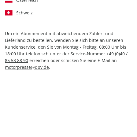
Österreich
Schweiz
Um ein Abonnement mit abweichendem Zahler- und
Lieferland zu bestellen, wenden Sie sich bitte an unseren
AUTO Straßenverkehr ePaper
Kundenservice, den Sie von Montag - Freitag, 08:00 Uhr bis
02/2025
18:00 Uhr telefonisch unter der Service-Nummer
+49 (0)40 /
85 53 88 90
erreichen oder schicken Sie eine E-Mail an
motorpresse@dpv.de
.
Direkt verfügbar
1,99 €
inkl. MwSt.
Zur Kasse