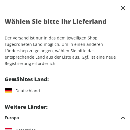
0
Warenkorb
Shop durchsuchen
MENÜ
Wählen Sie bitte Ihr Lieferland
Startseite
Einzelhefte
Automobile
AUTO Straßenverkehr ePaper 02/2025
Der Versand ist nur in das dem jeweiligen Shop
zugeordneten Land möglich. Um in einen anderen
LESEPROBE
Ländershop zu gelangen, wählen Sie bitte das
entsprechende Land aus der Liste aus. Ggf. ist eine neue
Registrierung erforderlich.
Gewähltes Land:
Deutschland
Weitere Länder:
Europa